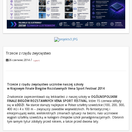
Trzecie z rzędu zwycięstwo
26 czerwiec 2014
sport
Trzecie z rzędu zwycięstwo uczniów naszej szkoły
w Krajowym Finale Biegów Rozstawnych Vena Sport Festival 2014
Znakomicie zaprezentowali się lekkoatleci z naszej szkoły w
OGÓLNOPOLSKIM
FINALE BIEGÓW ROZSTAWNYCH VENA SPORT FESTIVAL
, które 15 czerwca odbyły
się w
ŁODZI
. Na starcie stanęły najlepsze w Polsce sztafety szwedzkie (100, 200, 300,
400 m) i 4 x 100 m – zwycięzcy zawodów wojewódzkich. Po fantastycznej i
emocjonującej walce, wielokrotnych zmianach sytuacji na bieżni, nasi uczniowie
wygrali sztafetę szwedzką w kategorii chłopców szkół ponadgimnazjalnych. Obronili
tym samym tytuł zdobyty przed rokiem, a także przed dwoma laty.