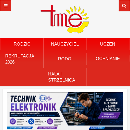
RODZIC
NAUCZYCIEL
UCZEŃ
REKRUTACJA
OCENIANIE
RODO
2026
HALA I
STRZELNICA