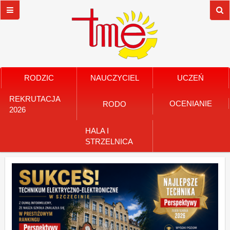
RODZIC
NAUCZYCIEL
UCZEŃ
REKRUTACJA
OCENIANIE
RODO
2026
HALA I
STRZELNICA