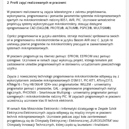
2. Profil zajęć realizowanych w pracowni:
W pracowni realizowane są zajęcia laboratoryjne z zakresu projektowania,
wykonywania, programowania i pomiarów parametrów systemów mikroprocesorowych
opartych na mikrokontrolerach rodziny 8051, AVR, PIC. Uczniowie samodzielnie
projektują systemy wykorzystujące mikrokontrolery, stosując dostępne
oprogramowanie CAD (EAGLE®, PROTEL®, ALTIUM®, PSPICE®, MULTISIM®).
Oprócz programowania w języku asemblera, istnieje możliwość spróbowania swoich
sił w programowaniu mikrokontrolerów w języku Bascom AVR oraz C. Języki te
ułatwiają pisanie programów na mikrokontrolery pracujące w zaawansowanych
systemach mikroprocesorowych.
W pracowni programuje się również pamięci: EPROM, EEPROM oraz pamięci
szeregowe. Uczniowie w ramach zajęć wykonują projekt, którego tematem jest
zastosowanie układów programowalnych w sterowaniu urządzeniami powszechnego
użytku.
Zajęcia z nowoczesnej technologii programowania mikrokontrolerów odbywają się z
wykorzystaniem zestawów mikroprocesorowych DSM-51, PIC-KIT1, ATtiny2313,
ATMega16 i Tiny H8/3664F SDK+ oraz programatorów: WILLEM – uniwersalny
programator pamięci i procesorów, GAL – programowanie programowalnych matryc
logicznych, PHOENIX – Smartmouse Multiprog – uniwersalny programator pamięci
szeregowych i mikrokontrolerów rodziny PIC. W zajęciach programowych w pracowni
uczestniczą uczniowie klas III technik elektronik.
W ramach Koła Miłośników Elektroniki i Informatyki działającego w Zespole Szkół
Elektryczno-Elektronicznych zajęcia odbywają się między innymi w pracowni
technik mikroprocesorowych. Uczniowie podczas zajęć koła zainteresowań
przygotowują się do Olimpiady Elektrycznej i Elektronicznej „EUROELEKTRA” oraz
Olimpiady Innowacji Technicznych, której często są laureatami i finalistami.