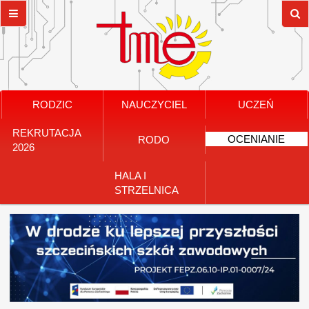
RODZIC
NAUCZYCIEL
UCZEŃ
REKRUTACJA
OCENIANIE
RODO
2026
HALA I
STRZELNICA