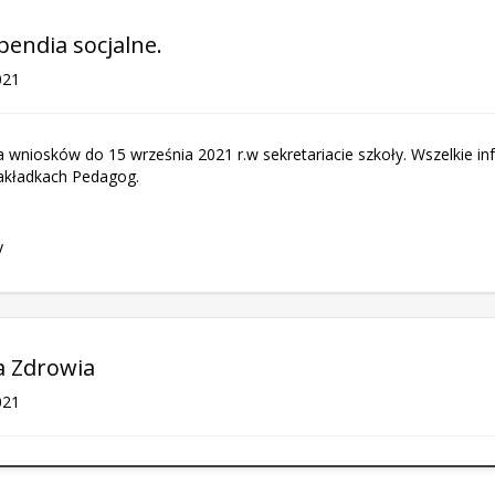
pendia socjalne.
021
a wniosków do 15 września 2021 r.w sekretariacie szkoły. Wszelkie i
zakładkach Pedagog.
y
ra Zdrowia
021