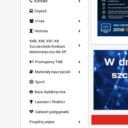
Kontakt
Dojazd
O nas
Historia
XXIII, XXII, XXI i XX
Szczeciński Konkurs
Matematyczny dla SP
Promujemy TME
Materiały nauczycieli
Sport
Baza dydaktyczna
Laureaci i finaliści
Gabinet pielęgniarki
Projekty unijne