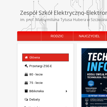
Zespół Szkół Elektryczno-Elektro
im. prof. Maksymiliana Tytusa Hubera w Szczecini
RODZIC
NAUCZYCIEL
Główna
Przetargi ZSE-E
80 - lecie
75 - lecie
Biblioteka
Debaty