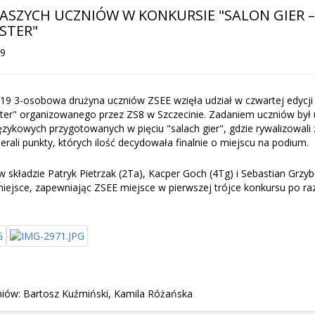
 NASZYCH UCZNIÓW W KONKURSIE "SALON GIER –
STER"
19
19 3-osobowa drużyna uczniów ZSEE wzięła udział w czwartej edycji
aster" organizowanego przez ZS8 w Szczecinie. Zadaniem uczniów był 
ęzykowych przygotowanych w pięciu "salach gier", gdzie rywalizowali
bierali punkty, których ilość decydowała finalnie o miejscu na podium.
 składzie Patryk Pietrzak (2Ta), Kacper Goch (4Tg) i Sebastian Grzy
miejsce, zapewniając ZSEE miejsce w pierwszej trójce konkursu po ra
iów: Bartosz Kuźmiński, Kamila Różańska