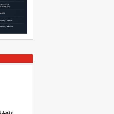
ździstej