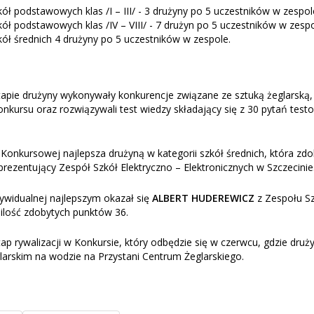
kół podstawowych klas /I – III/ - 3 drużyny po 5 uczestników w zespol
kół podstawowych klas /IV – VIII/ - 7 drużyn po 5 uczestników w zespo
kół średnich 4 drużyny po 5 uczestników w zespole.
apie drużyny wykonywały konkurencje związane ze sztuką żeglarską, 
onkursu oraz rozwiązywali test wiedzy składający się z 30 pytań test
 Konkursowej najlepsza drużyną w kategorii szkół średnich, która zd
prezentujący Zespół Szkół Elektryczno – Elektronicznych w Szczecinie
dywidualnej najlepszym okazał się
ALBERT HUDEREWICZ
z Zespołu Sz
 ilość zdobytych punktów 36.
ap rywalizacji w Konkursie, który odbędzie się w czerwcu, gdzie dru
arskim na wodzie na Przystani Centrum Żeglarskiego.