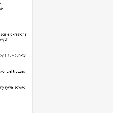
e,
le,
ściśle określone
owych
obyła 134 punkty
.
kół Elektryczno-
żyny rywalizować