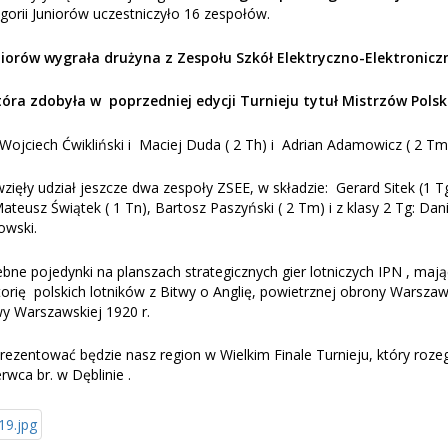
egorii Juniorów uczestniczyło 16 zespołów.
niorów wygrała drużyna z Zespołu Szkół Elektryczno-Elektronicz
tóra zdobyła w poprzedniej edycji Turnieju tytuł Mistrzów Polsk
Wojciech Ćwikliński i Maciej Duda ( 2 Th) i Adrian Adamowicz ( 2 Tm
zięły udział jeszcze dwa zespoły ZSEE, w składzie: Gerard Sitek (1 T
Mateusz Świątek ( 1 Tn), Bartosz Paszyński ( 2 Tm) i z klasy 2 Tg: Da
owski.
ne pojedynki na planszach strategicznych gier lotniczych IPN , maj
orię polskich lotników z Bitwy o Anglię, powietrznej obrony Warsza
wy Warszawskiej 1920 r.
rezentować będzie nasz region w Wielkim Finale Turnieju, który roze
wca br. w Dęblinie .​