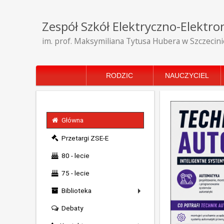
Zespół Szkół Elektryczno-Elektro
im. prof. Maksymiliana Tytusa Hubera w Szczecini
RODZIC
NAUCZYCIEL
Główna
Przetargi ZSE-E
80 - lecie
75 - lecie
Biblioteka
Debaty