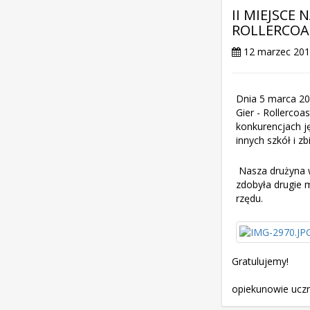
II MIEJSCE
ROLLERCOA
12 marzec 20
Dnia 5 marca 20
Gier - Rollerco
konkurencjach j
innych szkół i z
Nasza drużyna w
zdobyła drugie 
rzędu.
Gratulujemy!
opiekunowie uczn