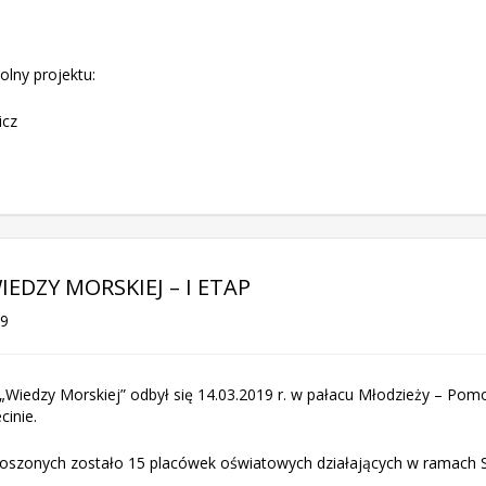
olny projektu:
icz
EDZY MORSKIEJ – I ETAP
19
 „Wiedzy Morskiej” odbył się 14.03.2019 r. w pałacu Młodzieży – Po
cinie.
łoszonych zostało 15 placówek oświatowych działających w ramach