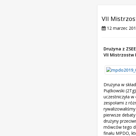
VII Mistrzo
12 marzec 20
Drużyna z ZSEE
VII Mistrzostw
Drużyna w skład
Piątkowski (2Tg
uczestniczyła w
zespołami z różn
rywalizowaliśmy
pierwsze debaty 
drużyny przeciwn
mówców tego dni
finału MPDO, kt