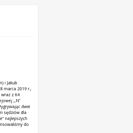
) i Jakub
8 marca 2019 r.,
 wraz z 64
ejowej ,,N”
 Wygrywając dwie
em sędziów dla
e” najlepszych
ansowaliśmy do