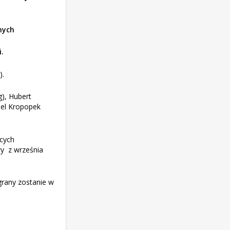
nych
i.
).
g), Hubert
niel Kropopek
ących
wy z września
grany zostanie w