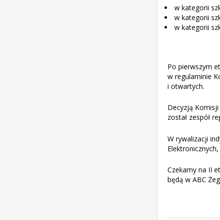
w kategorii sz
w kategorii sz
w kategorii sz
Po pierwszym et
w regulaminie K
i otwartych.
Decyzją Komisji
został zespół re
W rywalizacji in
Elektronicznych,
Czekamy na II et
będą w ABC Żegl