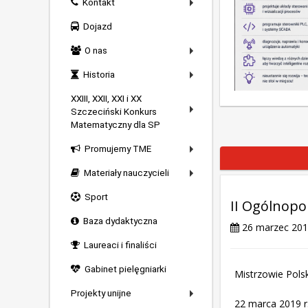
Kontakt
Dojazd
O nas
Historia
XXIII, XXII, XXI i XX
Szczeciński Konkurs
Matematyczny dla SP
Promujemy TME
Materiały nauczycieli
Sport
II Ogólnopo
Baza dydaktyczna
26 marzec 20
Laureaci i finaliści
Gabinet pielęgniarki
Mistrzowie Polski
Projekty unijne
22 marca 2019 r.