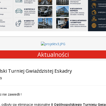
Aktualności
lski Turniej Gwiaździstej Eskadry
19
 nie zawiedli !
 odbyły się eliminacje regionalne
II Ogólnopolskiego Turnieju Gwia