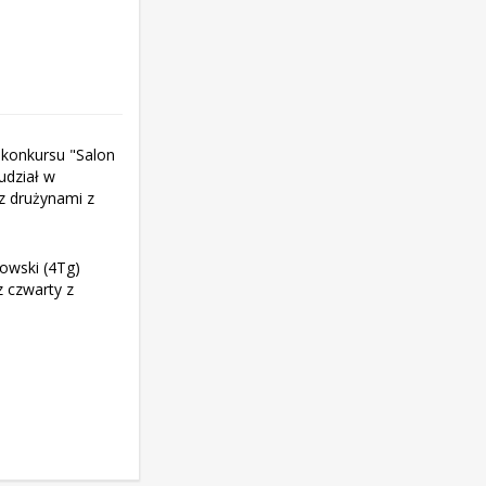
 konkursu "Salon
udział w
 z drużynami z
bowski (4Tg)
z czwarty z