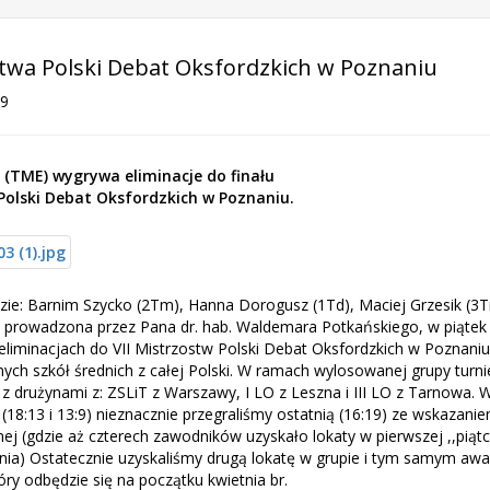
stwa Polski Debat Oksfordzkich w Poznaniu
19
 (TME) wygrywa eliminacje do finału
 Polski Debat Oksfordzkich w Poznaniu.
zie: Barnim Szycko (2Tm), Hanna Dorogusz (1Td), Maciej Grzesik (3Tn
) prowadzona przez Pana dr. hab. Waldemara Potkańskiego, w piątek 
 eliminacjach do VII Mistrzostw Polski Debat Oksfordzkich w Poznaniu
ych szkół średnich z całej Polski. W ramach wylosowanej grupy turni
 z drużynami z: ZSLiT z Warszawy, I LO z Leszna i III LO z Tarnowa.
(18:13 i 13:9) nieznacznie przegraliśmy ostatnią (16:19) ze wskazani
ej (gdzie aż czterech zawodników uzyskało lokaty w pierwszej ,,piątc
a) Ostatecznie uzyskaliśmy drugą lokatę w grupie i tym samym aw
óry odbędzie się na początku kwietnia br.