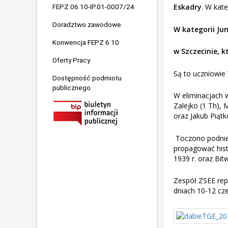
Eskadry
. W kat
FEPZ.06.10-IP.01-0007/24
Doradztwo zawodowe
W kategorii Ju
Konwencja FEPZ 6 10
w Szczecinie, k
Oferty Pracy
Są to uczniowie 
Dostępność podmiotu
publicznego
W eliminacjach w
Zalejko (1 Th), 
oraz Jakub Piątk
Toczono podnieb
propagować hist
1939 r. oraz Bit
Zespół ZSEE rep
dniach 10-12 czer